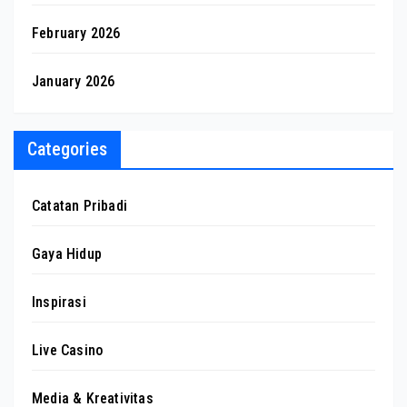
February 2026
January 2026
Categories
Catatan Pribadi
Gaya Hidup
Inspirasi
Live Casino
Media & Kreativitas