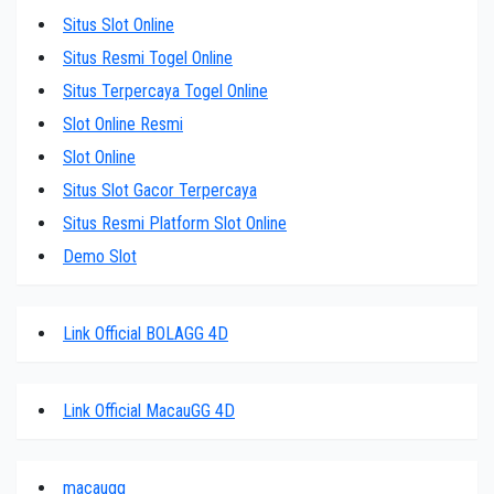
Situs Slot Online
Situs Resmi Togel Online
Situs Terpercaya Togel Online
Slot Online Resmi
Slot Online
Situs Slot Gacor Terpercaya
Situs Resmi Platform Slot Online
Demo Slot
Link Official BOLAGG 4D
Link Official MacauGG 4D
macaugg