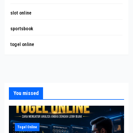
slot online
sportsbook
togel online
You missed
Togel Online