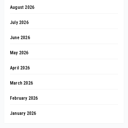
August 2026
July 2026
June 2026
May 2026
April 2026
March 2026
February 2026
January 2026