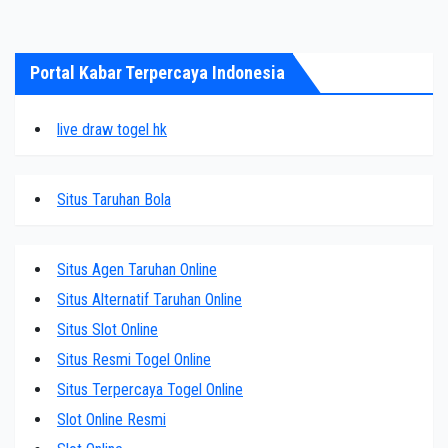
Portal Kabar Terpercaya Indonesia
live draw togel hk
Situs Taruhan Bola
Situs Agen Taruhan Online
Situs Alternatif Taruhan Online
Situs Slot Online
Situs Resmi Togel Online
Situs Terpercaya Togel Online
Slot Online Resmi