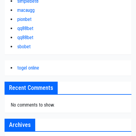
simplebet8
macaugg
pionbet
qq88bet
qq88bet
sbobet
togel online
Recent Comments
No comments to show.
Archives